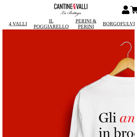
IL
PERINI &
4 VALLI
BORGOFULVI
POGGIARELLO
PERINI