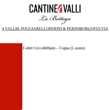
4 VALLI
IL POGGIARELLO
PERINI & PERINI
BORGOFULVIA
T-shirt Cecco&Mami – Coppa (L uomo)