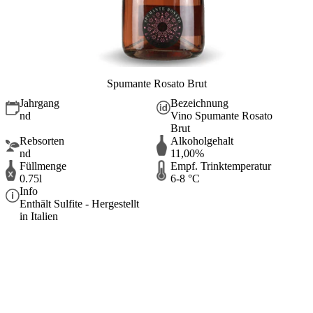
Spumante Rosato Brut
Jahrgang
Bezeichnung
nd
Vino Spumante Rosato
Brut
Rebsorten
Alkoholgehalt
nd
11,00%
Füllmenge
Empf. Trinktemperatur
0.75l
6-8 °C
Info
Enthält Sulfite - Hergestellt
in Italien