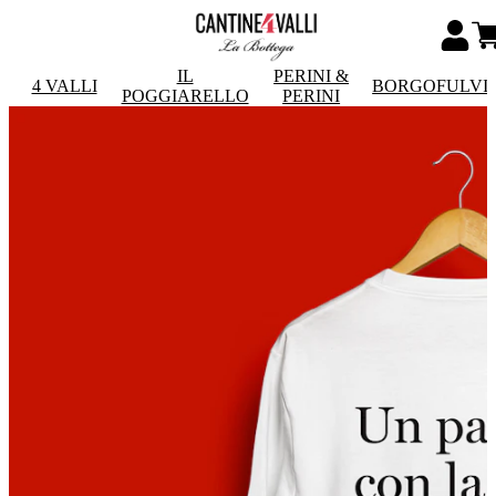
IL
PERINI &
4 VALLI
BORGOFULVI
POGGIARELLO
PERINI