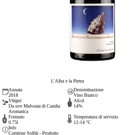
L'Alba e la Pietra
Annata
Denominazione
2018
Vino Bianco
Vitigni
Alcol
Da uve Malvasia di Candia
14%
Aromatica
Formato
Temperatura di servizio
0.75l
12-14 °C
Info
Contiene Solfiti - Prodotto