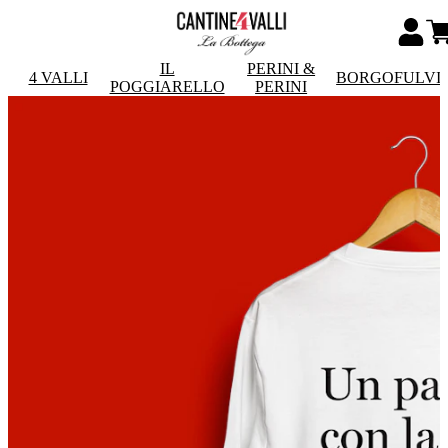
IL
PERINI &
4 VALLI
BORGOFULVI
POGGIARELLO
PERINI