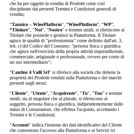
che ha per oggetto la vendita di Prodotti come così
disciplinato dai presenti Termini e Condizioni generali di
vendita;
“
Tannico – WinePlatform
", “
WinePlatform
”, “
WP
”,
“Titolare
”, "
Noi
", "
Nostro
" e termini simili, si riferiscono al
Titolare che possiede e gestisce la Piattaforma. Il Titolare
agisce in qualità di "professionista" come definito dall'art. 3,
lett. c) del Codice del Consumo: "persona fisica o giuridica
che agisce nell'esercizio della propria attività imprenditoriale,
commerciale, artigianale o professionale, ovvero per conto di
un suo intermediario";
"
Cantine 4 Valli Srl
"
si riferisce alla società che detiene la
proprietà dei Prodotti venduti sulla Piattaforma e dei marchi
presenti sugli stessi;
"
Cliente
", "
Utente
", "
Acquirente
", "
Tu
", "
Tuo
" e termini
simili, sia al singolare che al plurale, si riferiscono al
soggetto, persona fisica o giuridica, indipendentemente dallo
status di Consumatore, che effettua l'acquisto, accettando i
Termini e le Condizioni;
"
Account
" indica l'insieme dei dati identificativi del Cliente
che consentono l'accesso alla Piattaforma e ai Servizi ivi