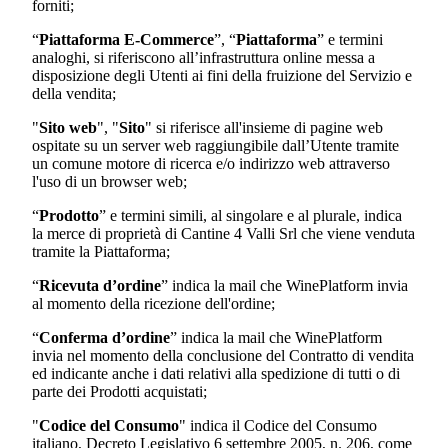
forniti;
“
Piattaforma E-Commerce
”, “
Piattaforma
” e termini
analoghi, si riferiscono all’infrastruttura online messa a
disposizione degli Utenti ai fini della fruizione del Servizio e
della vendita;
"
Sito web
", "
Sito
" si riferisce all'insieme di pagine web
ospitate su un server web raggiungibile dall’Utente tramite
un comune motore di ricerca e/o indirizzo web attraverso
l'uso di un browser web;
“
Prodotto
” e termini simili, al singolare e al plurale, indica
la merce di proprietà di
Cantine 4 Valli Srl
che viene venduta
tramite la Piattaforma;
“
Ricevuta d’ordine
” indica la mail che WinePlatform invia
al momento della ricezione dell'ordine;
“
Conferma d’ordine
” indica la mail che WinePlatform
invia nel momento della conclusione del Contratto di vendita
ed indicante anche i dati relativi alla spedizione di tutti o di
parte dei Prodotti acquistati;
"
Codice del Consumo
" indica il Codice del Consumo
italiano, Decreto Legislativo 6 settembre 2005, n. 206, come