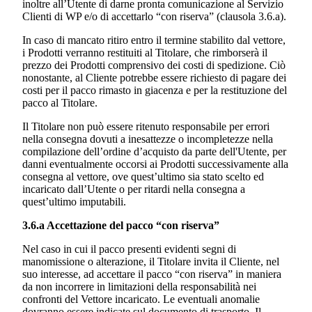
inoltre all’Utente di darne pronta comunicazione al Servizio
Clienti di WP e/o di accettarlo “con riserva” (clausola 3.6.a).
In caso di mancato ritiro entro il termine stabilito dal vettore,
i Prodotti verranno restituiti al Titolare, che rimborserà il
prezzo dei Prodotti comprensivo dei costi di spedizione. Ciò
nonostante, al Cliente potrebbe essere richiesto di pagare dei
costi per il pacco rimasto in giacenza e per la restituzione del
pacco al Titolare.
Il Titolare non può essere ritenuto responsabile per errori
nella consegna dovuti a inesattezze o incompletezze nella
compilazione dell’ordine d’acquisto da parte dell'Utente, per
danni eventualmente occorsi ai Prodotti successivamente alla
consegna al vettore, ove quest’ultimo sia stato scelto ed
incaricato dall’Utente o per ritardi nella consegna a
quest’ultimo imputabili.
3.6.a Accettazione del pacco “con riserva”
Nel caso in cui il pacco presenti evidenti segni di
manomissione o alterazione, il Titolare invita il Cliente, nel
suo interesse, ad accettare il pacco “con riserva” in maniera
da non incorrere in limitazioni della responsabilità nei
confronti del Vettore incaricato. Le eventuali anomalie
dovranno essere indicate sul documento di trasporto. Il