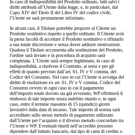
In caso di indisponibilità del Prodotto ordinato, fatti salvi i
diritti attribuiti all’Utente dalla legge, e, in particolare, dal
Capo XIV del Titolo II del Libro IV del codice civile,
l’Utente ne sarà prontamente informato.
In alcuni casi, il Titolare potrebbe proporre al Cliente un
Prodotto sostitutivo rispetto a quello ordinato. Il Cliente avrà
la piena facoltà di accettare il Prodotto sostitutivo o rifiutarlo
a sua totale discrezione e senza dover addurre motivazioni.
Qualora il Titolare acconsenta alla sostituzione del Prodotto,
l'ordine sarà inviato e la procedura di acquisto sarà
completata. L’Utente sarà sempre legittimato, in caso di
indisponibilità, a risolvere il Contratto, ai sensi e per gli
effetti di quanto previsto dall’art. 61, IV e V comma, del
Codice del Consumo. Nel caso in cui l’Utente si avvalga del
diritto di risoluzione ex art. 61, IV e V comma, Codice del
Consumo ovvero in ogni caso in cui il pagamento
dell’importo totale dovuto sia già avvenuto, WP effettuerà il
rimborso di tale importo senza indebito ritardo e, in ogni
caso, entro il termine massimo di 15 (quindici) giorni
lavorativi dalla data di incasso. Tale importo di norma sarà
accreditato sullo stesso metodo di pagamento utilizzato
dall’Utente per l’acquisto o il diverso metodo concordato tra
l’Utente e WP. Eventuali ritardi nell’accredito possono
dipendere dall’istituto bancario, dal tipo di carta di credito o