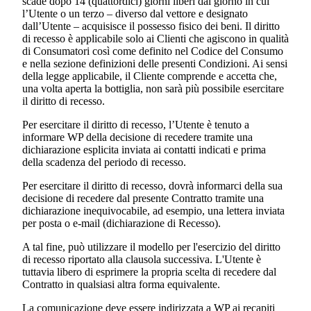
scade dopo 14 (quattordici) giorni liberi dal giorno in cui
l’Utente o un terzo – diverso dal vettore e designato
dall’Utente – acquisisce il possesso fisico dei beni. Il diritto
di recesso è applicabile solo ai Clienti che agiscono in qualità
di Consumatori così come definito nel Codice del Consumo
e nella sezione definizioni delle presenti Condizioni. Ai sensi
della legge applicabile, il Cliente comprende e accetta che,
una volta aperta la bottiglia, non sarà più possibile esercitare
il diritto di recesso.
Per esercitare il diritto di recesso, l’Utente è tenuto a
informare WP della decisione di recedere tramite una
dichiarazione esplicita inviata ai contatti indicati e prima
della scadenza del periodo di recesso.
Per esercitare il diritto di recesso, dovrà informarci della sua
decisione di recedere dal presente Contratto tramite una
dichiarazione inequivocabile, ad esempio, una lettera inviata
per posta o e-mail (dichiarazione di Recesso).
A tal fine, può utilizzare il modello per l'esercizio del diritto
di recesso riportato alla clausola successiva. L'Utente è
tuttavia libero di esprimere la propria scelta di recedere dal
Contratto in qualsiasi altra forma equivalente.
La comunicazione deve essere indirizzata a WP ai recapiti