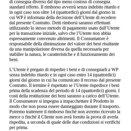
di consegna diverso dal tipo meno costoso di consegna
standard offerto. Il rimborso avverrà senza indebito ritardo e
in ogni caso non oltre 14 (quattordici) giorni dal giorno in
cui WP è informata della decisione dell’Utente di recedere
dal presente Contratto. Detti rimborsi saranno effettuati
utilizzando lo stesso metodo di pagamento usato dall’Utente
per la transazione iniziale, salvo che l’Utente non abbia
espressamente convenuto altrimenti. Il Consumatore è
responsabile della diminuzione del valore dei beni risultante
da una manipolazione diversa da quella necessaria per
stabilire la natura, le caratteristiche e il funzionamento dei
beni.
L’Utente è pregato di rispedire i beni e di consegnarli a WP
senza indebito ritardo e in ogni caso entro 14 (quattordici)
giorni dal giorno in cui ha comunicato il recesso dal presente
Contratto. Il termine è rispettato se l’Utente rispedisce i beni
prima della scadenza del periodo di 14 (quattordici) giorni. I
costi della restituzione dei beni saranno a carico dell’Utente.
Il Consumatore si impegna a impacchettare il Prodotto in
modo che non possa essere danneggiato durante il trasporto.
Potremo trattenere il rimborso finché non avremo ricevuto la
merce o finché il Cliente non avrà fornito la prova di averla
rispedita, a seconda di quale delle due condizioni si verifichi
per prima.