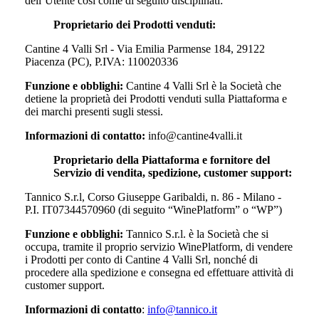
dell’Utente così come di seguito disciplinati:
Proprietario dei Prodotti venduti:
Cantine 4 Valli Srl -
Via Emilia Parmense 184, 29122
Piacenza (PC)
, P.IVA: 110020336
Funzione e obblighi:
Cantine 4 Valli Srl
è la Società che
detiene la proprietà dei Prodotti venduti sulla Piattaforma e
dei marchi presenti sugli stessi.
Informazioni di contatto:
info@cantine4valli.it
Proprietario della Piattaforma e fornitore del
Servizio di vendita, spedizione, customer support:
Tannico S.r.l, Corso Giuseppe Garibaldi, n. 86 - Milano -
P.I. IT07344570960 (di seguito “WinePlatform” o “WP”)
Funzione e obblighi:
Tannico S.r.l. è la Società che si
occupa, tramite il proprio servizio WinePlatform, di vendere
i Prodotti per conto di
Cantine 4 Valli Srl
, nonché di
procedere alla spedizione e consegna ed effettuare attività di
customer support.
Informazioni di contatto
:
info@tannico.it