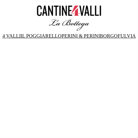
4 VALLI
IL POGGIARELLO
PERINI & PERINI
BORGOFULVIA