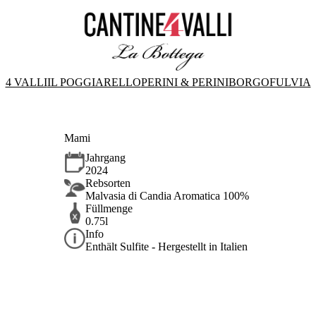
4 VALLI
IL POGGIARELLO
PERINI & PERINI
BORGOFULVIA
Mami
Jahrgang
2024
Rebsorten
Malvasia di Candia Aromatica 100%
Füllmenge
0.75l
Info
Enthält Sulfite - Hergestellt in Italien