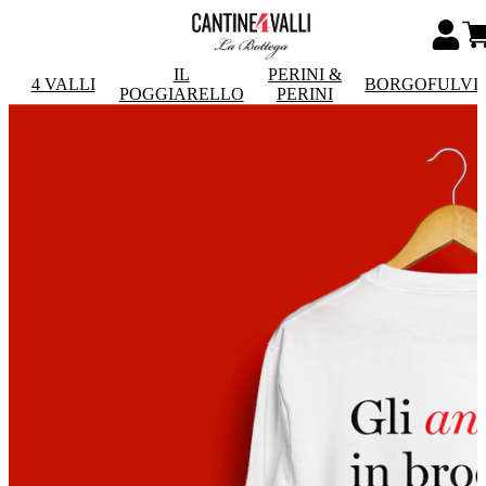
IL
PERINI &
4 VALLI
BORGOFULVI
POGGIARELLO
PERINI