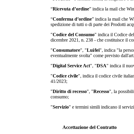
“
Ricevuta d’ordine
” indica la mail che Wi
“
Conferma d’ordine
” indica la mail che W
spedizione di tutti o di parte dei Prodotti acqu
"
Codice del Consumo
" indica il Codice d
dicembre 2021, n. 238 - che costituisce il co
"
Consumatore
", "
Lui/lei
", indica "la perso
eventualmente svolta" come previsto dall'art
"
Digital Service Act
", "
DSA
" indica il nu
"
Codice civile
", indica il codice civile ita
41/2023;
"
Diritto di recesso
", "
Recesso
", la possibi
consumo;
"
Servizio
" e termini simili indicano il servi
Accettazione del Contratto