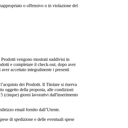
inappropriato o offensivo o in violazione del
 I Prodotti vengono mostrati suddivisi in
rodotti e completare il check-out, dopo aver
i aver accettato integralmente i presenti
acquisto dei Prodotti. Il Titolare si riserva
tto oggetto della proposta, alle condizioni
 5 (cinque) giorni lavorativi dall'inserimento
dirizzo email fornito dall’Utente.
spese di spedizione e delle eventuali spese