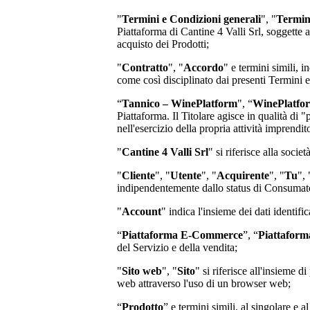
"
Termini e Condizioni generali
", "
Termin
Piattaforma di
Cantine 4 Valli Srl
, soggette 
acquisto dei Prodotti;
"
Contratto
", "
Accordo
" e termini simili, i
come così disciplinato dai presenti Termini 
“
Tannico – WinePlatform
", “
WinePlatfo
Piattaforma. Il Titolare agisce in qualità di 
nell'esercizio della propria attività imprend
"
Cantine 4 Valli Srl
"
si riferisce alla socie
"
Cliente
", "
Utente
", "
Acquirente
", "
Tu
", 
indipendentemente dallo status di Consumator
"
Account
" indica l'insieme dei dati identifi
“
Piattaforma E-Commerce
”, “
Piattaform
del Servizio e della vendita;
"
Sito web
", "
Sito
" si riferisce all'insieme
web attraverso l'uso di un browser web;
“
Prodotto
” e termini simili, al singolare e a