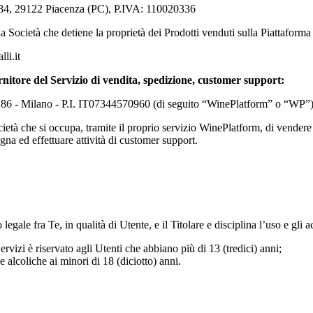
84, 29122 Piacenza (PC)
, P.IVA: 110020336
la Società che detiene la proprietà dei Prodotti venduti sulla Piattaforma 
li.it
rnitore del Servizio di vendita, spedizione, customer support:
. 86 - Milano - P.I. IT07344570960 (di seguito “WinePlatform” o “WP”
ocietà che si occupa, tramite il proprio servizio WinePlatform, di vendere
na ed effettuare attività di customer support.
gale fra Te, in qualità di Utente, e il Titolare e disciplina l’uso e gli a
ervizi è riservato agli Utenti che abbiano più di 13 (tredici) anni;
de alcoliche ai minori di 18 (diciotto) anni.