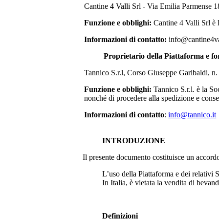
Cantine 4 Valli Srl -
Via Emilia Parmense 1
Funzione e obblighi:
Cantine 4 Valli Srl
è 
Informazioni di contatto:
info@cantine4val
Proprietario della Piattaforma e fo
Tannico S.r.l, Corso Giuseppe Garibaldi, n
Funzione e obblighi:
Tannico S.r.l. è la S
nonché di procedere alla spedizione e conseg
Informazioni di contatto
:
info@tannico.it
INTRODUZIONE
Il presente documento costituisce un accordo le
L’uso della Piattaforma e dei relativi S
In Italia, è vietata la vendita di bevan
Definizioni