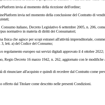
nePlatform invia al momento della ricezione dell'ordine;
inePlatform invia nel momento della conclusione del Contratto di vendita 
istati;
el Consumo italiano, Decreto Legislativo 6 settembre 2005, n. 206, com
rpus normativo in materia di diritti dei Consumatori;
na fisica che agisce per scopi estranei all'attività imprenditoriale, comme
. 3, lett. a) del Codice del Consumo;
ovo regolamento europeo sui servizi digitali approvato il 4 ottobre 2022;
liano, Regio Decreto 16 marzo 1942, n. 262, aggiornato con le modifiche 
lità di rinunciare all'acquisto e quindi di recedere dal Contratto come prev
zio offerto dal Titolare come descritto nelle presenti Condizioni.