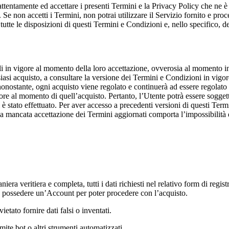
 attentamente ed accettare i presenti Termini e la Privacy Policy che ne è
 Se non accetti i Termini, non potrai utilizzare il Servizio fornito e pro
tte le disposizioni di questi Termini e Condizioni e, nello specifico, del
li in vigore al momento della loro accettazione, ovverosia al momento in
siasi acquisto, a consultare la versione dei Termini e Condizioni in vigore
 nonostante, ogni acquisto viene regolato e continuerà ad essere regolato
gore al momento di quell’acquisto. Pertanto, l’Utente potrà essere sogge
è stato effettuato. Per aver accesso a precedenti versioni di questi Termin
a mancata accettazione dei Termini aggiornati comporta l’impossibilità 
T
iera veritiera e completa, tutti i dati richiesti nel relativo form di regi
 e possedere un’Account per poter procedere con l’acquisto.
vietato fornire dati falsi o inventati.
ite bot o altri strumenti automatizzati.