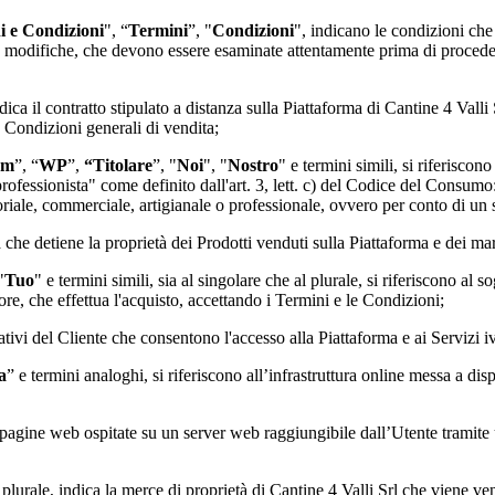
i e Condizioni
", “
Termini
”, "
Condizioni
", indicano le condizioni che
a modifiche, che devono essere esaminate attentamente prima di proceder
ndica il contratto stipulato a distanza sulla Piattaforma di
Cantine 4 Valli 
e Condizioni generali di vendita;
rm
”, “
WP
”,
“Titolare
”, "
Noi
", "
Nostro
" e termini simili, si riferiscon
"professionista" come definito dall'art. 3, lett. c) del Codice del Consumo
itoriale, commerciale, artigianale o professionale, ovvero per conto di un
tà che detiene la proprietà dei Prodotti venduti sulla Piattaforma e dei mar
"
Tuo
" e termini simili, sia al singolare che al plurale, si riferiscono al s
e, che effettua l'acquisto, accettando i Termini e le Condizioni;
cativi del Cliente che consentono l'accesso alla Piattaforma e ai Servizi ivi
a
” e termini analoghi, si riferiscono all’infrastruttura online messa a dis
 di pagine web ospitate su un server web raggiungibile dall’Utente tramit
l plurale, indica la merce di proprietà di
Cantine 4 Valli Srl
che viene ven