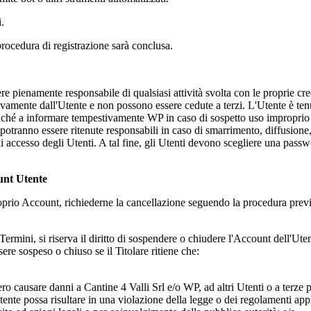
i.
la procedura di registrazione sarà conclusa.
e pienamente responsabile di qualsiasi attività svolta con le proprie cre
sivamente dall'Utente e non possono essere cedute a terzi. L'Utente è ten
onché a informare tempestivamente WP in caso di sospetto uso improprio 
otranno essere ritenute responsabili in caso di smarrimento, diffusione, 
i di accesso degli Utenti. A tal fine, gli Utenti devono scegliere una pas
unt Utente
 proprio Account, richiederne la cancellazione seguendo la procedura prev
i Termini, si riserva il diritto di sospendere o chiudere l'Account dell'U
sere sospeso o chiuso se il Titolare ritiene che:
bero causare danni a
Cantine 4 Valli Srl
e/o WP, ad altri Utenti o a terze p
tente possa risultare in una violazione della legge o dei regolamenti appl