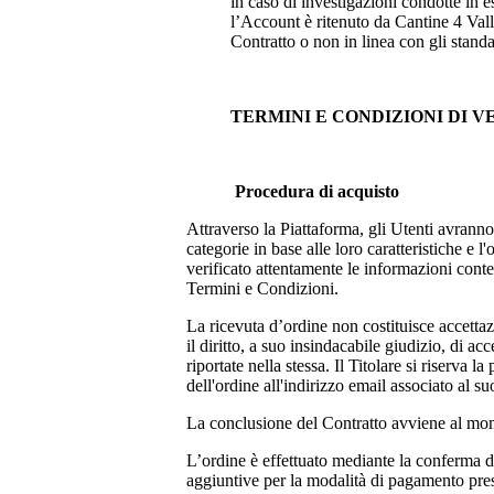
in caso di investigazioni condotte in e
l’Account è ritenuto da
Cantine 4 Vall
Contratto o non in linea con gli stand
TERMINI E CONDIZIONI DI 
Procedura di acquisto
Attraverso la Piattaforma, gli Utenti avranno
categorie in base alle loro caratteristiche e
verificato attentamente le informazioni conten
Termini e Condizioni.
La ricevuta d’ordine non costituisce accettazi
il diritto, a suo insindacabile giudizio, di a
riportate nella stessa. Il Titolare si riserva
dell'ordine all'indirizzo email associato al su
La conclusione del Contratto avviene al mom
L’ordine è effettuato mediante la conferma de
aggiuntive per la modalità di pagamento pres