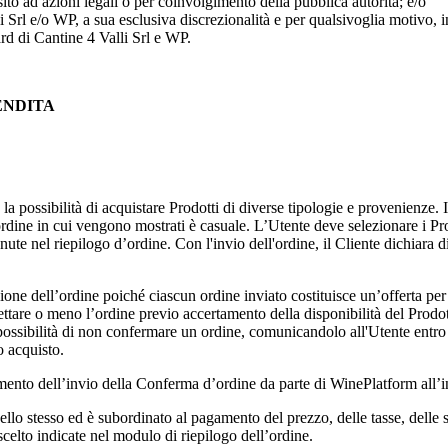
sito ad azioni legali o per coinvolgimento della pubblica autorità; e/o
i Srl
e/o WP, a sua esclusiva discrezionalità e per qualsivoglia motivo, 
ard di
Cantine 4 Valli Srl
e WP.
VENDITA
 la possibilità di acquistare Prodotti di diverse tipologie e provenienze.
 l'ordine in cui vengono mostrati è casuale. L’Utente deve selezionare i P
ute nel riepilogo d’ordine. Con l'invio dell'ordine, il Cliente dichiara d
one dell’ordine poiché ciascun ordine inviato costituisce un’offerta per l’
ccettare o meno l’ordine previo accertamento della disponibilità del Prodo
 la possibilità di non confermare un ordine, comunicandolo all'Utente entro
o acquisto.
ento dell’invio della Conferma d’ordine da parte di WinePlatform all’in
llo stesso ed è subordinato al pagamento del prezzo, delle tasse, delle 
celto indicate nel modulo di riepilogo dell’ordine.