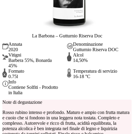
La Barbona – Gutturnio Riserva Doc
Annata
Denominazione
2020
Gutturnio Riserva DOC
Vitigni
Alcol
Barbera 55%, Bonarda
14,50%
45%
Formato
Temperatura di servizio
0.75l
16-18 °C
Info
Contiene Solfiti - Prodotto
in Italia
Note di degustazione
Rosso rubino intenso e profondo. Maturo e ampio con frutta matura
e cuoio che si fondono in una leggera nota tostata. Completo e
complesso. Autorevole e ricco di frutta, acidità equilibrata, la
potenza alcolica è ben integrata nel finale di legno e liquirizia
sostenuta da tannini vellutati. Finale ricco e balsamico.