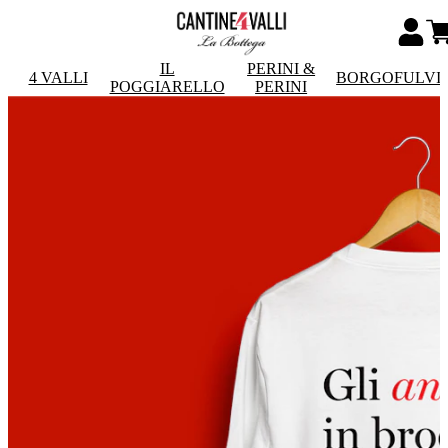
IL
PERINI &
4 VALLI
BORGOFULVI
POGGIARELLO
PERINI