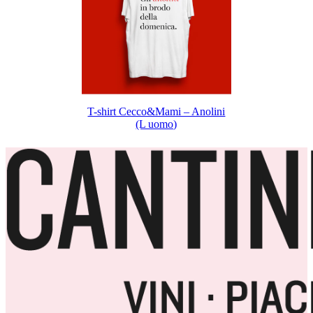
T-shirt Cecco&Mami – Anolini
(L uomo)