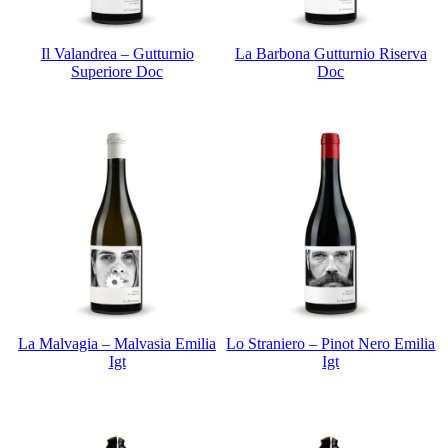
Il Valandrea – Gutturnio
La Barbona Gutturnio Riserva
Superiore Doc
Doc
La Malvagia – Malvasia Emilia
Lo Straniero – Pinot Nero Emilia
Igt
Igt