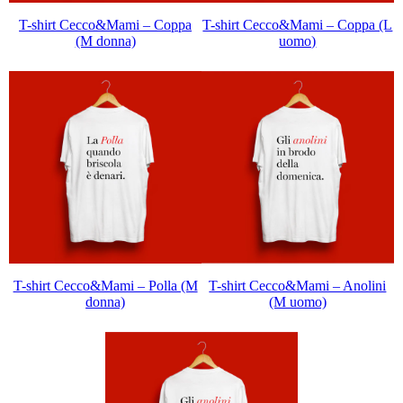
T-shirt Cecco&Mami – Coppa
T-shirt Cecco&Mami – Coppa (L
(M donna)
uomo)
T-shirt Cecco&Mami – Polla (M
T-shirt Cecco&Mami – Anolini
donna)
(M uomo)