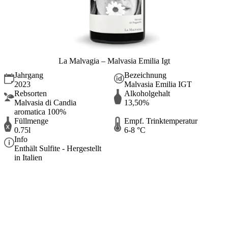
La Malvagia – Malvasia Emilia Igt
Jahrgang
Bezeichnung
2023
Malvasia Emilia IGT
Rebsorten
Alkoholgehalt
Malvasia di Candia
13,50%
aromatica 100%
Füllmenge
Empf. Trinktemperatur
0.75l
6-8 °C
Info
Enthält Sulfite - Hergestellt
in Italien